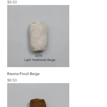
Price
$8.50
Rauma Finull Beige
Price
$8.50