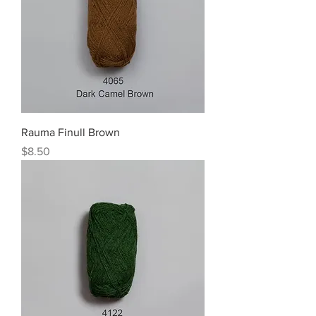
Rauma Finull Brown
Price
$8.50