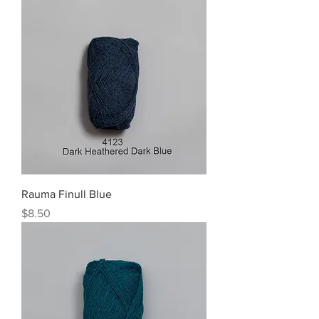
Rauma Finull Blue
Price
$8.50